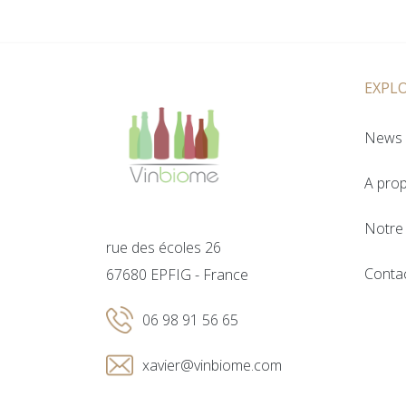
EXPL
News 
A pro
Notre 
rue des écoles 26
Conta
67680 EPFIG - France
06 98 91 56 65
xavier@vinbiome.com