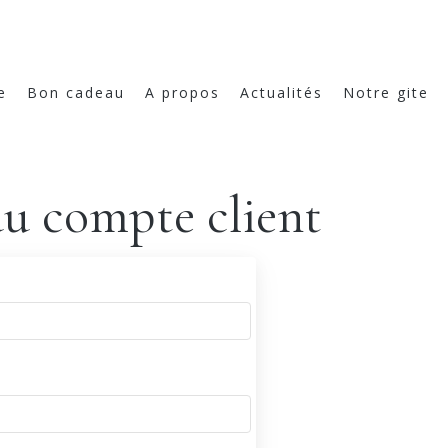
e
Bon cadeau
A propos
Actualités
Notre gite
u compte client