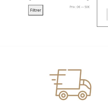
PRIX
PRIX
Prix :
0€
—
50€
Filtrer
MIN
MAX