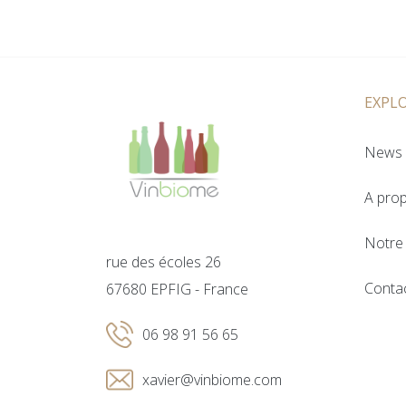
EXPL
News 
A pro
Notre 
rue des écoles 26
Conta
67680 EPFIG - France
06 98 91 56 65
xavier@vinbiome.com