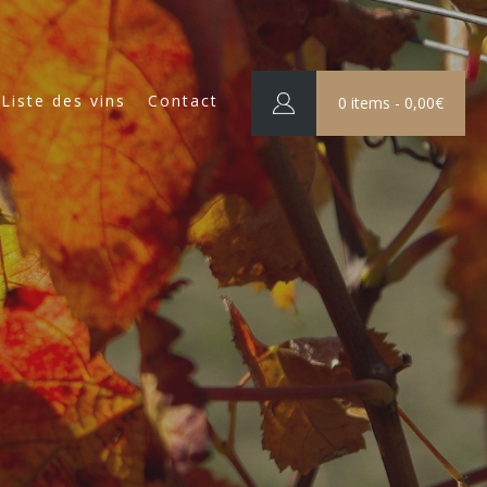
Liste des vins
Contact
0 items -
0,00
€