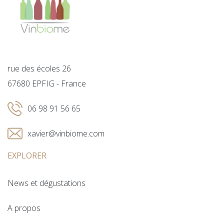
rue des écoles 26
67680 EPFIG - France
06 98 91 56 65
xavier@vinbiome.com
EXPLORER
News et dégustations
A propos