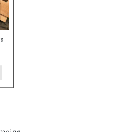
rg
omaine