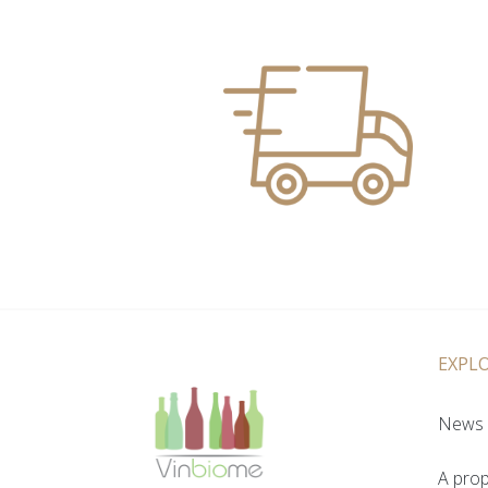
EXPL
News 
A pro