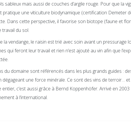
ls sableux mais aussi de couches d’argile rouge. Pour que la vi
t pratique une viticulture biodynamique (certification Demeter d
te. Dans cette perspective, il favorise son biotope (faune et flor
 travail du sol.
e la vendange, le raisin est trié avec soin avant un pressurage l
es qui feront leur travail et rien n’est ajouté au vin afin que l’ex
tée.
ns du domaine sont référencés dans les plus grands guides : des v
n dégageant une force minérale. Ce sont des vins de terroir… et 
entier, c’est aussi grâce à Bernd Koppenhöfer. Arrivé en 2003 
ement à l’international.