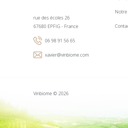
Notre 
rue des écoles 26
Conta
67680 EPFIG - France
06 98 91 56 65
xavier@vinbiome.com
Vinbiome © 2026