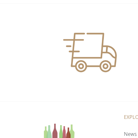
EXPL
News 