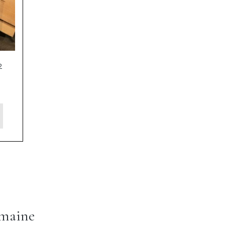
2
omaine