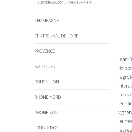
Vignoble Boudon Entre-deux-Mers
CHAMPAGNE
CENTRE - VAL DE LOIRE
PROVENCE
Jean-B
SUD-OUEST
l’impo
l’agro
ROUSSILLON
intera
Les vi
RHÔNE NORD
leur f
vigner
RHÔNE SUD
jeunes
LANGUEDOC
l’aure