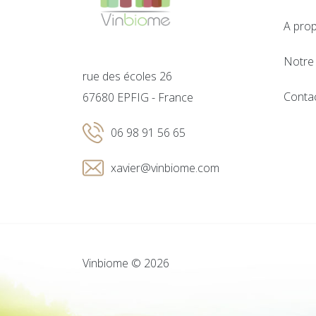
A pro
Notre 
rue des écoles 26
Conta
67680 EPFIG - France
06 98 91 56 65
xavier@vinbiome.com
Vinbiome © 2026