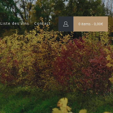
Liste des vins
Contact
0 items -
0,00
€