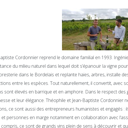
aptiste Cordonnier reprend le domaine familial en 1993. Ingénieu
rtance du milieu naturel dans lequel doit s’épanouir la vigne pour
foresterie dans le Bordelais et replante haies, arbres, installe des
ctions entre les espèces. Tout naturellement, il convertit, avec s
ns sont élevés en barrique et en amphore. Dans le respect des g
inesse et leur élégance. Théophile et Jean-Baptiste Cordonnier n
ons, ce sont aussi des entrepreneurs humanistes et engagés : 
 et personnes en marge notamment en collaboration avec l’assoc
z compris, ce sont de grands vins plein de sens à découvrir et qu