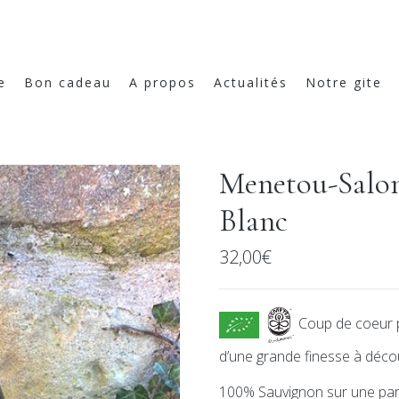
e
Bon cadeau
A propos
Actualités
Notre gite
Menetou-Salon
Blanc
32,00
€
Coup de coeur 
d’une grande finesse à décou
100% Sauvignon sur une parc