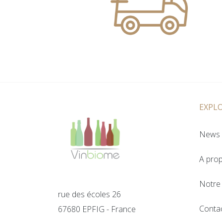
EXPL
News 
A pro
Notre 
rue des écoles 26
Conta
67680 EPFIG - France