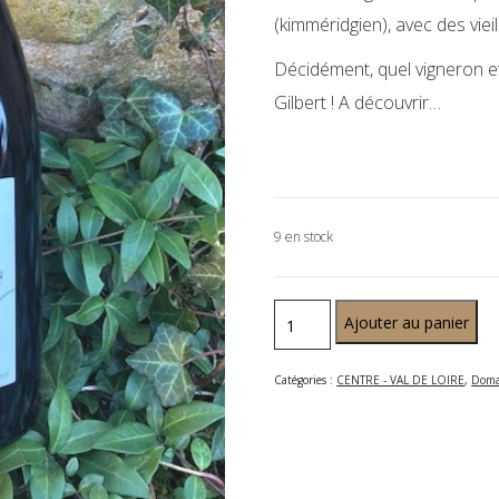
(kimméridgien), avec des vieil
Décidément, quel vigneron et 
Gilbert ! A découvrir…
9 en stock
Ajouter au panier
Catégories :
CENTRE - VAL DE LOIRE
,
Doma