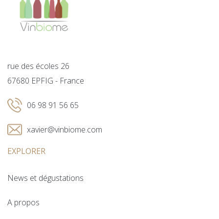
rue des écoles 26
67680 EPFIG - France
06 98 91 56 65
xavier@vinbiome.com
EXPLORER
News et dégustations
A propos