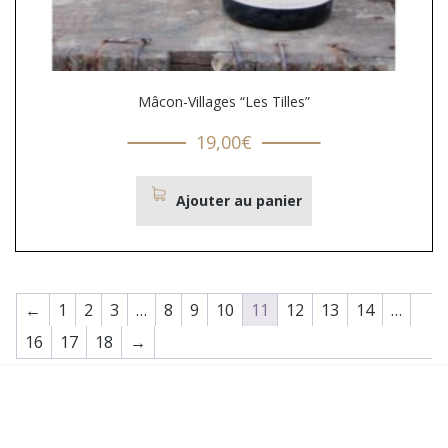
Mâcon-Villages “Les Tilles”
19,00
€
Ajouter au panier
←
1
2
3
…
8
9
10
11
12
13
14
…
16
17
18
→