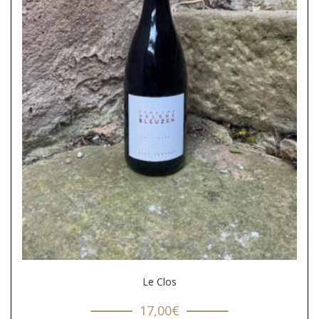
Le Clos
17,00
€